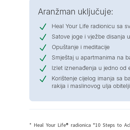
Aranžman uključuje:
N
Heal Your Life radionicu sa s
N
Satove joge i vježbe disanja u
N
Opuštanje i meditacije
N
Smještaj u apartmanima na b
N
Izlet iznenađenja u jedno od e
N
Korištenje cijelog imanja sa
rakija i maslinovog ulja obitel
* Heal Your Life® radionica “10 Steps to A