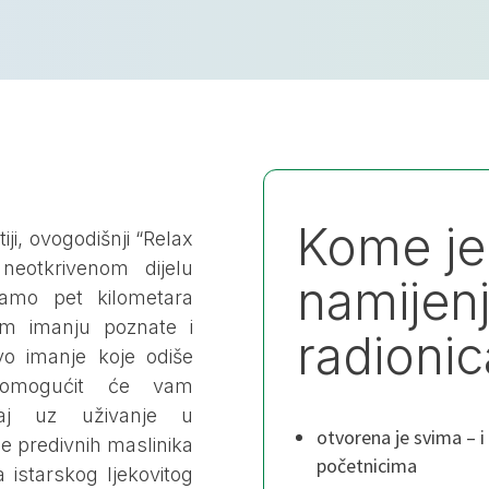
Kome je
ji, ovogodišnji “Relax
neotkrivenom dijelu
namijen
samo pet kilometara
om imanju poznate i
radionic
vo imanje koje odiše
omogućit će vam
jaj uz uživanje u
otvorena je svima – i
de predivnih maslinika
početnicima
a istarskog ljekovitog