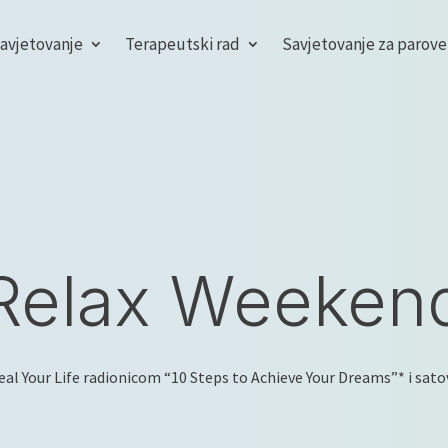
savjetovanje
Terapeutski rad
Savjetovanje za parove
Relax Weeken
 Heal Your Life radionicom “10 Steps to Achieve Your Dreams”* i satov