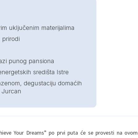
vim uključenim materijalima
 prirodi
azi punog pansiona
nergetskih središta Istre
 bazenom, degustaciju domaćih
ji Jurcan
chieve Your Dreams” po prvi puta će se provesti na ovom 