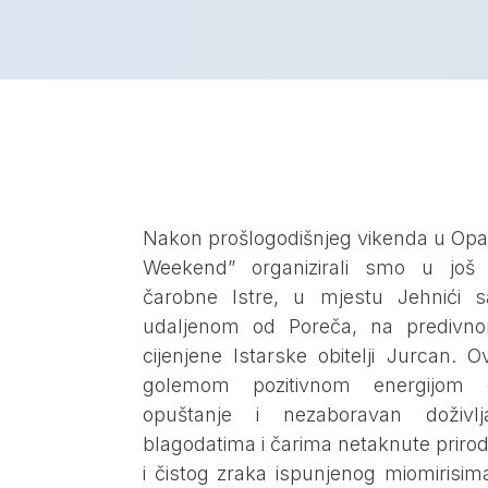
Nakon prošlogodišnjeg vikenda u Opati
Weekend” organizirali smo u još 
čarobne Istre, u mjestu Jehnići 
udaljenom od Poreča, na predivn
cijenjene Istarske obitelji Jurcan. O
golemom pozitivnom energijom 
opuštanje i nezaboravan doživl
blagodatima i čarima netaknute priro
i čistog zraka ispunjenog miomirisim