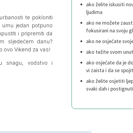
ako želite iskusiti n
ljudima
̌urbanosti te pokloniti
ako ne možete zaustavi
m umu jedan potpuno
fokusirani na svoju g
opustiti i pripremiti da
ako ne osjećate svoje
kom sljedećem danu?
o ovo Vikend za vas!
ako težite svom unu
ako osjećate da je d
nju snagu, vodstvo i
vi zaista i da se spo
ako želite osjetiti lje
svaki dah i postignuti