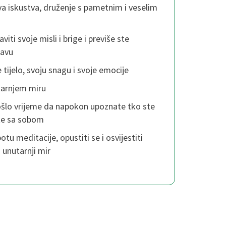
ova iskustva, druženje s pametnim i veselim
ti svoje misli i brige i previše ste
lavu
 tijelo, svoju snagu i svoje emocije
tarnjem miru
ošlo vrijeme da napokon upoznate tko ste
jite sa sobom
potu meditacije, opustiti se i osvijestiti
 unutarnji mir