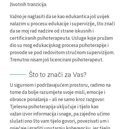
životnih tranzicija.
Važno je naglasiti da se kao edukantica još uvijek
nalazim u procesu edukacije i supervizije, što znači
da se moj rad nadzire od strane iskusnih i
certificiranih psihoterapeuta. Usluge koje pružam
dio su mog edukacijskog procesa psihoterapije i
provode se pod redovitom stručnom supervizijom.
Trenutno nisam još licencirani psihoterapeut.
Što to znači za Vas?
U sigurnom i podržavajućem prostoru, radimo na
tome da bolje razumijete svoje misli, emocije i
obrasce ponašanja – ali ne samo kroz razgovor.
Tjelesna psihoterapija uključuje i tijelo kao
važan izvor informacija i snage, pa zajedno učimo
slušati ono što vam tijelo govori, povezivati um i
osjećaje i graditi unutarnju koherenciju, jer tijelo