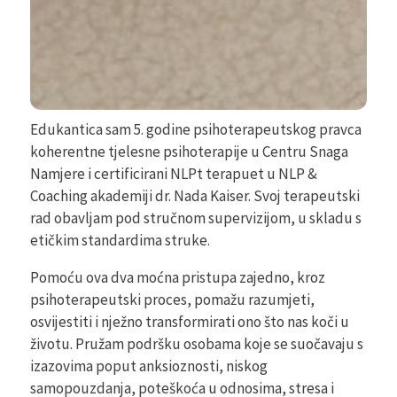
Edukantica sam 5. godine psihoterapeutskog pravca
koherentne tjelesne psihoterapije u Centru Snaga
Namjere i certificirani NLPt terapuet u NLP &
Coaching akademiji dr. Nada Kaiser. Svoj terapeutski
rad obavljam pod stručnom supervizijom, u skladu s
etičkim standardima struke.
Pomoću ova dva moćna pristupa zajedno, kroz
psihoterapeutski proces, pomažu razumjeti,
osvijestiti i nježno transformirati ono što nas koči u
životu. Pružam podršku osobama koje se suočavaju s
izazovima poput anksioznosti, niskog
samopouzdanja, poteškoća u odnosima, stresa i