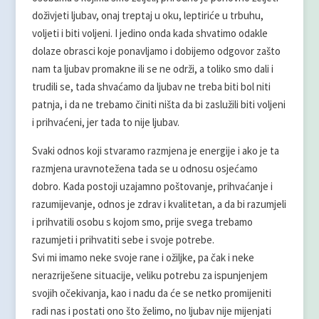
doživjeti ljubav, onaj treptaj u oku, leptiriće u trbuhu,
voljeti i biti voljeni. I jedino onda kada shvatimo odakle
dolaze obrasci koje ponavljamo i dobijemo odgovor zašto
nam ta ljubav promakne ili se ne održi, a toliko smo dali i
trudili se, tada shvaćamo da ljubav ne treba biti bol niti
patnja, i da ne trebamo činiti ništa da bi zaslužili biti voljeni
i prihvaćeni, jer tada to nije ljubav.
Svaki odnos koji stvaramo razmjena je energije i ako je ta
razmjena uravnotežena tada se u odnosu osjećamo
dobro. Kada postoji uzajamno poštovanje, prihvaćanje i
razumijevanje, odnos je zdrav i kvalitetan, a da bi razumjeli
i prihvatili osobu s kojom smo, prije svega trebamo
razumjeti i prihvatiti sebe i svoje potrebe.
Svi mi imamo neke svoje rane i ožiljke, pa čak i neke
nerazriješene situacije, veliku potrebu za ispunjenjem
svojih očekivanja, kao i nadu da će se netko promijeniti
radi nas i postati ono što želimo, no ljubav nije mijenjati