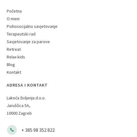
Početna
O meni
Psihosocijalno savjetovanje
Terapeutski rad
Savjetovanje za parove
Retreat
Relax kids
Blog
Kontakt
ADRESA I KONTAKT
Lakoća življenja d.o.o.
Jaruščica 5A,
10000 Zagreb
+ 385 98 352 822
