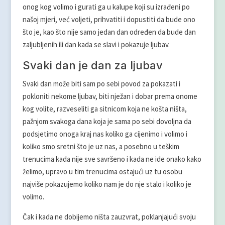
onog kog volimo i gurati ga u kalupe koji su izrađeni po
našoj mjeri, već voljeti, prihvatiti i dopustiti da bude ono
što je, kao što nije samo jedan dan određen da bude dan
zaljubljenih ili dan kada se slavi i pokazuje ljubav.
Svaki dan je dan za ljubav
Svaki dan može biti sam po sebi povod za pokazati i
pokloniti nekome ljubav, biti nježan i dobar prema onome
kog volite, razveseliti ga sitnicom koja ne košta ništa,
pažnjom svakoga dana koja je sama po sebi dovoljna da
podsjetimo onoga kraj nas koliko ga cijenimo i volimo i
koliko smo sretni što je uz nas, a posebno u teškim
trenucima kada nije sve savršeno i kada ne ide onako kako
želimo, upravo u tim trenucima ostajući uz tu osobu
najviše pokazujemo koliko nam je do nje stalo i koliko je
volimo.
Čak i kada ne dobijemo ništa zauzvrat, poklanjajući svoju