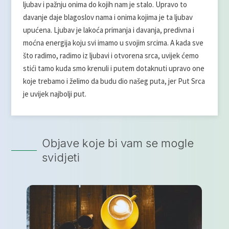
ljubav i pažnju onima do kojih nam je stalo. Upravo to
davanje daje blagoslov nama i onima kojima je ta ljubav
upućena. Ljubav je lakoća primanja i davanja, predivna i
moćna energija koju svi imamo u svojim srcima. A kada sve
što radimo, radimo iz ljubavi i otvorena srca, uvijek ćemo
stići tamo kuda smo krenuli i putem dotaknuti upravo one
koje trebamo i želimo da budu dio našeg puta, jer Put Srca
je uvijek najbolji put.
Objave koje bi vam se mogle
svidjeti
S
n