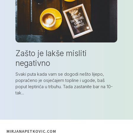
Na
kom
ra
dod
Zašto je lakše misliti
negativno
Svaki puta kada vam se dogodi nešto lijepo,
popraćeno je osjećajem topline i ugode, baš
poput leptirića u trbuhu. Tada zastanite bar na 10-
tak...
MIRJANAPETKOVIC.COM