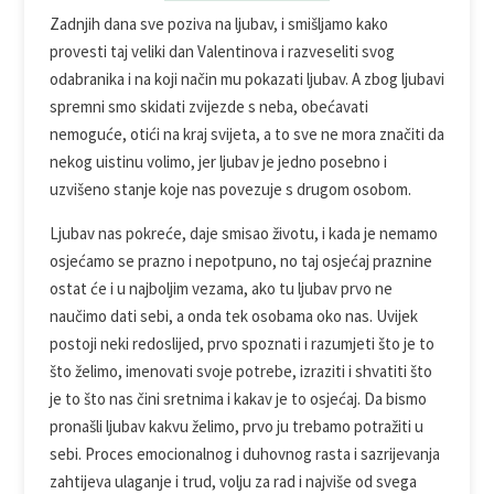
Zadnjih dana sve poziva na ljubav, i smišljamo kako
provesti taj veliki dan Valentinova i razveseliti svog
odabranika i na koji način mu pokazati ljubav. A zbog ljubavi
spremni smo skidati zvijezde s neba, obećavati
nemoguće, otići na kraj svijeta, a to sve ne mora značiti da
nekog uistinu volimo, jer ljubav je jedno posebno i
uzvišeno stanje koje nas povezuje s drugom osobom.
Ljubav nas pokreće, daje smisao životu, i kada je nemamo
osjećamo se prazno i nepotpuno, no taj osjećaj praznine
ostat će i u najboljim vezama, ako tu ljubav prvo ne
naučimo dati sebi, a onda tek osobama oko nas. Uvijek
postoji neki redoslijed, prvo spoznati i razumjeti što je to
što želimo, imenovati svoje potrebe, izraziti i shvatiti što
je to što nas čini sretnima i kakav je to osjećaj. Da bismo
pronašli ljubav kakvu želimo, prvo ju trebamo potražiti u
sebi. Proces emocionalnog i duhovnog rasta i sazrijevanja
zahtijeva ulaganje i trud, volju za rad i najviše od svega