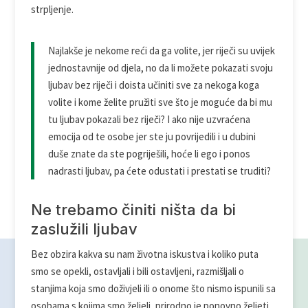
strpljenje.
Najlakše je nekome reći da ga volite, jer riječi su uvijek
jednostavnije od djela, no da li možete pokazati svoju
ljubav bez riječi i doista učiniti sve za nekoga koga
volite i kome želite pružiti sve što je moguće da bi mu
tu ljubav pokazali bez riječi? I ako nije uzvraćena
emocija od te osobe jer ste ju povrijedili i u dubini
duše znate da ste pogriješili, hoće li ego i ponos
nadrasti ljubav, pa ćete odustati i prestati se truditi?
Ne trebamo činiti ništa da bi
zaslužili ljubav
Bez obzira kakva su nam životna iskustva i koliko puta
smo se opekli, ostavljali i bili ostavljeni, razmišljali o
stanjima koja smo doživjeli ili o onome što nismo ispunili sa
osobama s kojima smo željeli, prirodno je ponovno željeti